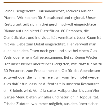
Feine Fischgerichte, Hausmannskost, Leckeres aus der
Di
Pfanne. Wir kochen für Sie saisonal und regional. Unser
We
Restaurant teilt sich in drei geschmackvoll eingerichtete
Fr
Räume auf und bietet Platz für ca. 80 Personen, die
d
Gemütlichkeit und Individualität vermitteln. Jeder Raum ist
mit viel Liebe zum Detail eingerichtet. Hier verweilt man
Im
auch nach dem Essen noch gern und sitzt bei einem Glas
re
Wein oder einem Kaffee zusammen. Bei schönem Wetter
Ka
lädt unser kleiner aber feiner Biergarten, mit Platz für bis zu
Ob
30 Personen, zum Entspannen ein. Ob für das Abendessen
ge
zu zweit oder die Familienfeier, wir vom Teichhotel werden
M
alles dafür tun, dass Ihr Aufenthalt in unserem Restaurant
L
ein Erlebnis wird. Von à la carte, Halbpension bis zum Vier-
is
Gänge-Menü bieten wir alles und natürlich in Topqualität.
1
Frische Zutaten, wo immer möglich, aus dem überreichen