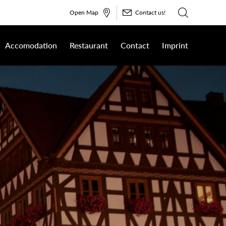
Open Map
Contact us!
Accomodation
Restaurant
Contact
Imprint