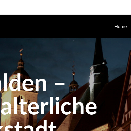
Home
lden –
lalterliche
stadt