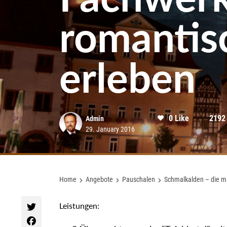
romantis
erleben
0 Like
2192
Admin
29. January 2016
Home
Angebote
Pauschalen
Schmalkalden – die mi
Leistungen: