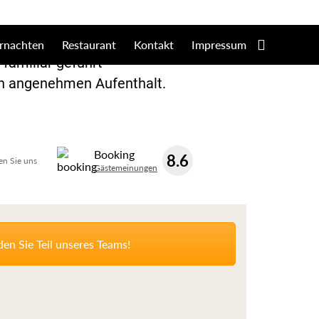
+49 3683 402661
Online
rnachten
Restaurant
Kontakt
Impressum
 familiär geführt
nen angenehmen Aufenthalt.
Booking
8.6
en Sie uns
Gästemeinungen
n Sie Teil unseres Teams!