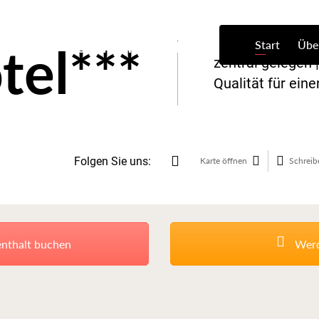
tel***
Start
Übe
zentral gelegen |
Qualität für ei
Folgen Sie uns:
Karte öffnen
Schreib
enthalt buchen
Werde