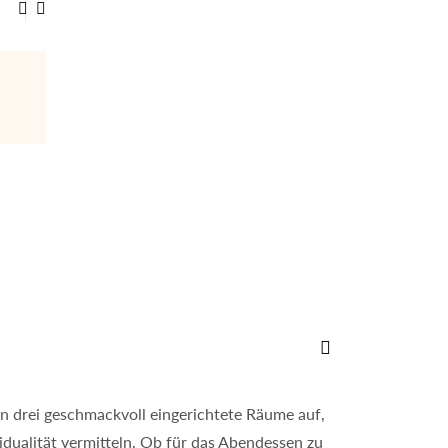
Historische Altstadt
Ob auf eigene Faust oder mit einem professionellen Gästeführer
Stadtgeschichte.
 in drei geschmackvoll eingerichtete Räume auf,
idualität vermitteln. Ob für das Abendessen zu